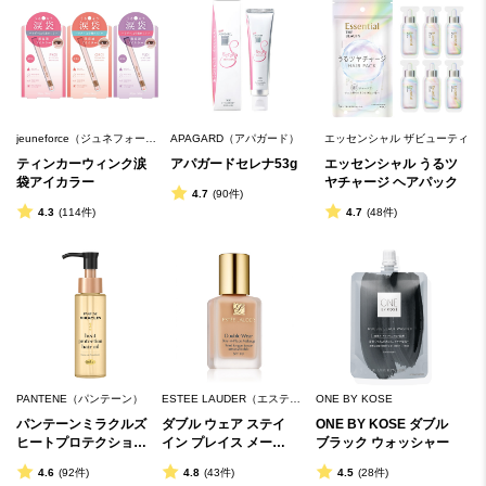
jeuneforce（ジュネフォー
APAGARD（アパガード）
エッセンシャル ザビューティ
ス）
ティンカーウィンク涙
アパガードセレナ53g
エッセンシャル うるツ
袋アイカラー
ヤチャージ ヘアパック
4.7
(90件)
4.3
(114件)
4.7
(48件)
PANTENE（パンテーン）
ESTEE LAUDER（エスティ
ONE BY KOSE
ローダー）
パンテーンミラクルズ 
ダブル ウェア ステイ 
ONE BY KOSE ダブル 
ヒートプロテクション 
イン プレイス メーク
ブラック ウォッシャー
ヘアオイル
アップ
4.6
(92件)
4.8
(43件)
4.5
(28件)