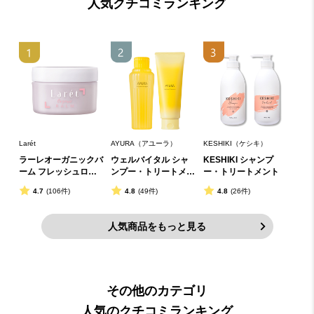
人気クチコミランキング
Larét
AYURA（アユーラ）
KESHIKI（ケシキ）
ラーレオーガニックバ
ウェルバイタル シャ
KESHIKI シャンプ
ーム フレッシュロー
ンプー・トリートメン
ー・トリートメント
ズの香り
ト
4.7
(106件)
4.8
(49件)
4.8
(26件)
人気商品をもっと見る
その他のカテゴリ
人気のクチコミランキング