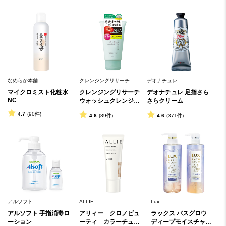
なめらか本舗
クレンジングリサーチ
デオナチュレ
マイクロミスト化粧水 
クレンジングリサーチ 
デオナチュレ 足指さら
NC
ウォッシュクレンジン
さらクリーム
グ N
4.7
(90件)
4.6
(89件)
4.6
(371件)
アルソフト
ALLIE
Lux
アルソフト 手指消毒ロ
アリィー　クロノビュ
ラックス バスグロウ 
ーション
ーティ　カラーチュー
ディープモイスチャー