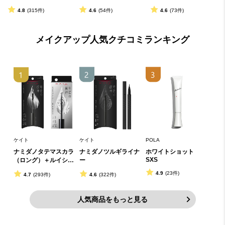
ニングＵＶ　０３
＆シャイン
4.8
(315件)
4.6
(54件)
4.6
(73件)
メイクアップ人気クチコミランキング
ケイト
ケイト
POLA
ナミダノタテマスカラ
ナミダノツルギライナ
ホワイトショット 
SXS
（ロング）＋ルイシン
ー
ノイチゲキリムーバー
4.9
(23件)
4.7
(293件)
4.6
(322件)
セット
人気商品をもっと見る