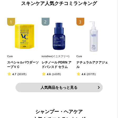
スキンケア人気クチコミランキング
Cure
innisfree(イニスフリー)
Cure
スペシャルパウダーソ
レチノール PDRN ア
ナチュラルアクアジェ
ープＶＣ
ドバンスド セラム
ル
4.7
(303件)
4.6
(143件)
4.6
(207件)
人気商品をもっと見る
シャンプー・ヘアケア