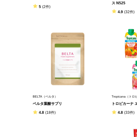
ス N525
5
(2件)
4.9
(32件)
BELTA（ベルタ）
Tropicana（ト
ベルタ葉酸サプリ
トロピカーナ 
4.8
(18件)
4.8
(33件)