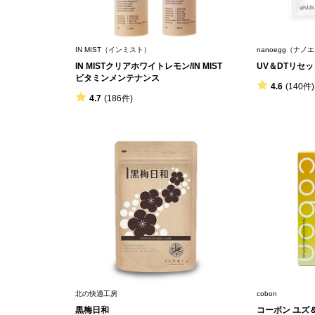
IN MIST（インミスト）
nanoegg（ナノ
IN MISTクリアホワイトレモン/IN MIST
UV＆DTリセ
ビタミンメンテナンス
4.6
(140件)
4.7
(186件)
北の快適工房
cobon
黒梅日和
コーボン ユズ