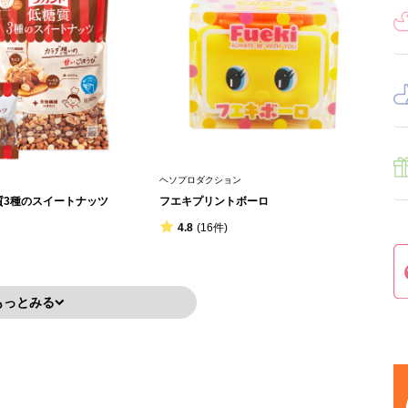
ヘソプロダクション
質3種のスイートナッツ
フエキプリントボーロ
4.8
(16件)
もっとみる