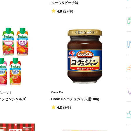
ルーツ&ピーチ味
4.8
(27件)
ロピカーナ）
Cook Do
エッセンシャルズ
Cook Do コチュジャン瓶100g
4.8
(8件)