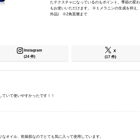
たテクスチャになっているのもポイント。季節の変わ
もお使いいただけます。 ※１メラニンの生成を抑え
外品) ※2角質層まで
Instagram
X
(24 件)
(17 件)
していて使いやすかったです！！
りなオイル、乾燥肌なのでとても気に入って使用しています。