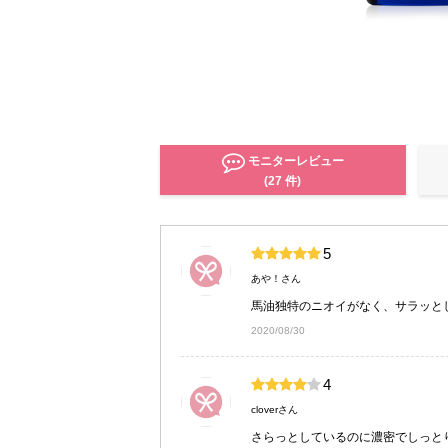
モニターレビュー
(27 件)
5
あや！さん
馬油独特のニオイがなく、サラッと
2020/08/30
4
cloverさん
さらっとしているのに濃密でしっと