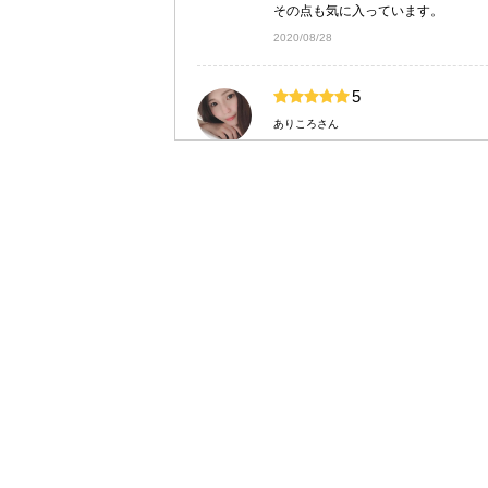
2020/08/28
5
ありころさん
スポイトタイプで1滴ずつ出すこと
さらっとしたオイルで、気になるに
数滴でお顔全体に広がります。
肌馴染みが良く、全然ベタベタしな
乾燥しがちなお肌もしっとりモチモ
紫外線やクーラーなどで負担のかか
カッサでマッサージしながら使うの
2020/08/24
4
candyairiさん
\ 薬用美白オイルshiro bayu♡ /
.
2枚目は動画だよ٩꒰ಂ❛ ▿❛ಂ꒱۶♡
#あめりのコスメレポ 🍬