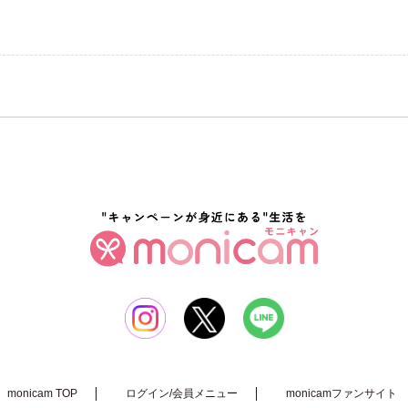
ができるから、使いたい量を出しやすいです。
おいもありません。
いので夏でも使いやすいです。
チのお肌に仕上がります。
ったお肌にも優しく使えて、馬油で保湿しながら美白ケアもできるところが嬉しい
がオススメみたいなので、私もやってみたいです。、
monicam TOP
ログイン/会員メニュー
monicamファンサイト