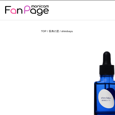
TOP
/
長寿の里
/ shirobayu