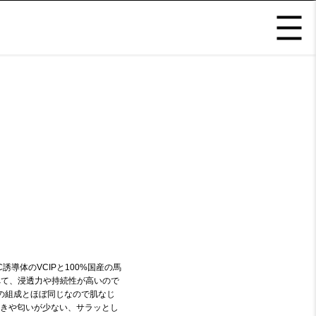
導体のVCIPと100%国産の馬
べて、浸透力や持続性が高いので
の組成とほぼ同じなので肌なじ
きや匂いが少ない、サラッとし